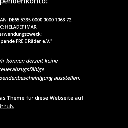
pendenkonto:
BAN:
DE65 5335 0000 0000 1063 72
IC
: HELADEF1MAR
erwendungszweck
:
Spende FREIE Räder e.V."
ir können derzeit keine
teuerabzugsfähige
pendenbescheinigung ausstellen.
as Theme für diese Webseite auf
ithub.