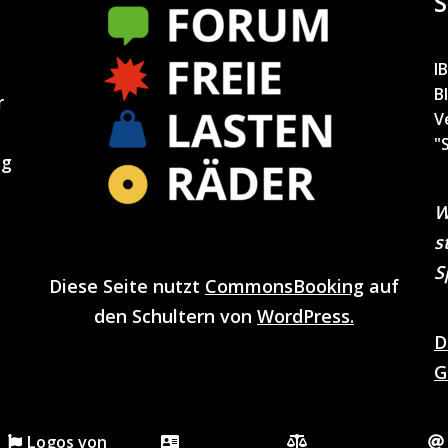
S
I
B
r
V
"
ng
W
s
S
Diese Seite nutzt
CommonsBooking
auf
den Schultern von
WordPress.
D
G
Logos von