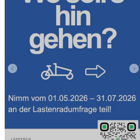
Frau Holle
Mühlenstraße 1, 35094 Lahntal/Caldern
06
07
08
09
10
11
12
08
08
08
08
08
08
08
Fuchur
Wilhelmstraße 12, 35037 Marburg