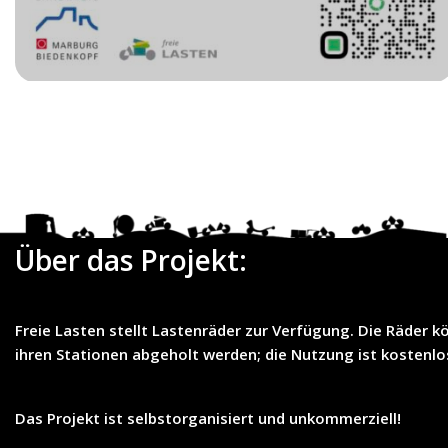
06
07
08
09
10
11
12
08
08
08
08
08
08
08
Date
Kassiopeia
Über das Projekt:
Schwanallee 27-31, 35037 Marburg
06
07
08
09
10
11
12
08
08
08
08
08
08
08
Freie Lasten
stellt
Lastenräder
zur Verfügung. Die Räder k
ihren Stationen abgeholt werden; die Nutzung ist
kostenlo
Das Projekt ist selbstorganisiert und unkommerziell!