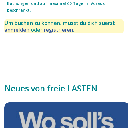
Buchungen sind auf maximal 60 Tage im Voraus
beschränkt.
Rumpelstilzchen
Schwimmbadweg 15, 35085 Ebsdorfergrund
Um buchen zu können, musst du dich zuerst
06
07
08
09
10
11
12
anmelden
oder
registrieren
.
08
08
08
08
08
08
08
Frau Mahlzahn
Neues von freie LASTEN
Brunnenweg 16, 35275 Kirchhain
06
07
08
09
10
11
12
08
08
08
08
08
08
08