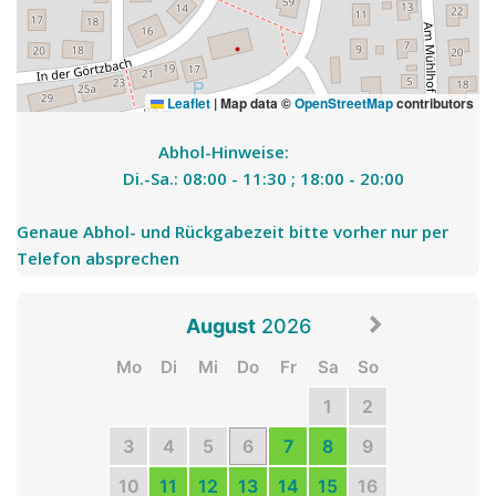
Sonstiges:
Leaflet
|
Map data ©
OpenStreetMap
contributors
Schwarzer Retterich
Abhol-Hinweise:
Bremsen:
keine - achte unbedingt auf gute
			Di.-Sa.: 08:00 - 11:30 ; 18:00 - 20:00 
Gießener Landstrasse 5, 35102 Kirchvers
Bremsen an deinem Rad und dass du maximal 80kg
06
07
08
09
10
11
12
zulädst.
08
08
08
08
08
08
08
Genaue Abhol- und Rückgabezeit bitte vorher nur per 
Modell:
Hxxxl light - Hinterher
Telefon absprechen				
Internes
August
2026
Mo
Di
Mi
Do
Fr
Sa
So
1
2
3
4
5
6
7
8
9
Tatatuk
10
11
12
13
14
15
16