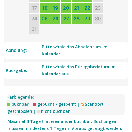
Burgstraße 21, 35083 Mellnau Wetter
17
18
19
20
21
22
23
06
07
08
09
10
11
12
08
08
08
08
08
08
08
24
25
26
27
28
29
30
31
Bitte wähle das Abholdatum im
Abholung:
Kalender
Herr Nielson
Bitte wähle das Rückgabedatum im
Rückgabe:
Kalender aus
In der Lehmkaute, 35232 Dautphetal
06
07
08
09
10
11
12
08
08
08
08
08
08
08
Farblegende:
buchbar |
gebucht / gesperrt |
Standort
geschlossen |
nicht buchbar
Maximal 3 Tage hintereinander buchbar. Buchungen
müssen mindestens 1 Tage im Voraus getätigt werden.