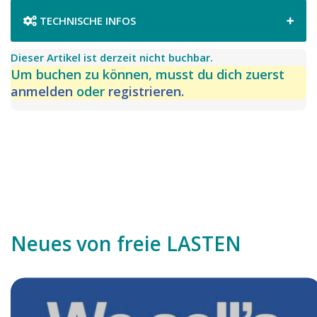
TECHNISCHE INFOS
Dieser Artikel ist derzeit nicht buchbar.
Zweispuriges
Lastenrad
Um buchen zu können, musst du dich zuerst
anmelden
oder
registrieren
.
Motortyp:
eZEE Lastenradmotor mit Gasgriff und 5
stufigem Tempomat
Akkukapazität:
500 wH
Schaltungstyp:
Stufenlose Schaltung NuVinci N360
Maximale Belastung (inkl. Fahrer*in):
200 kg
Leergewicht:
39 kg
Sattelstange verstellbar
Neues von freie LASTEN
Lenkerstange
nicht
verstellbar
Breite (Fahrrad):
50 cm
Länge (Fahrrad):
269 cm