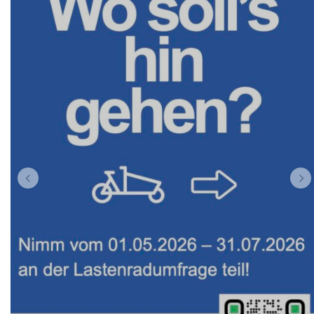
Passt nicht in den Aufzug am Hauptbahnhof.
Ladefläche:
Länge: 82 cm Breite: 50-70 cm
Modell:
Radkutsche Rapid
Internes