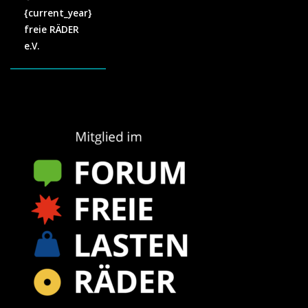
{current_year}
freie RÄDER
e.V.