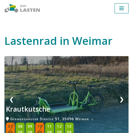
Zum
Inhalt
springen
Lastenrad in Weimar
❮
❯
Krautkutsche
Germershäuser Straße 51, 35096 Weimar
07
08
09
10
11
12
13
08
08
08
08
08
08
08