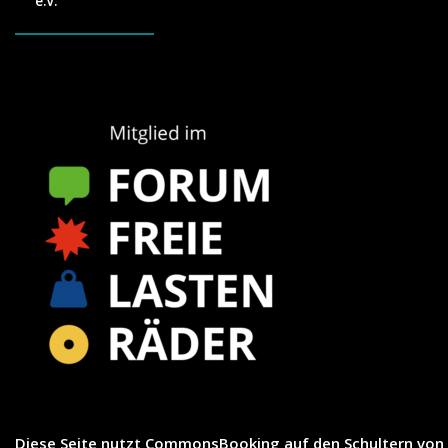
e.V.
Diese Seite nutzt
CommonsBooking
auf den Schultern von