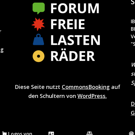
S
I
B
r
V
"
ng
W
s
S
Diese Seite nutzt
CommonsBooking
auf
den Schultern von
WordPress.
D
G
Logos von