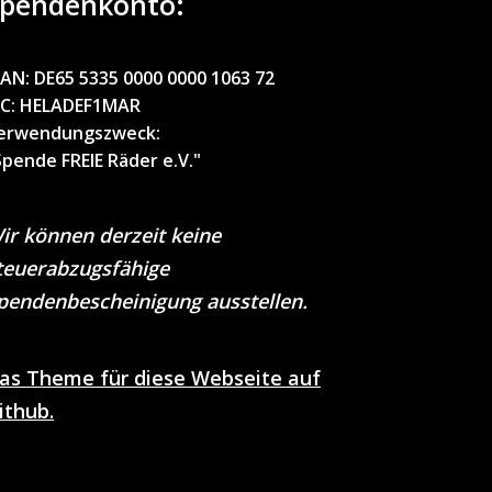
pendenkonto:
BAN:
DE65 5335 0000 0000 1063 72
IC
: HELADEF1MAR
erwendungszweck
:
Spende FREIE Räder e.V."
ir können derzeit keine
teuerabzugsfähige
pendenbescheinigung ausstellen.
as Theme für diese Webseite auf
ithub.