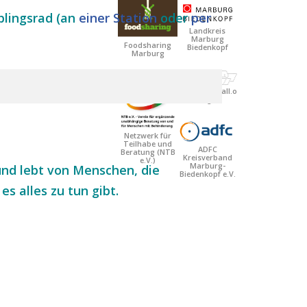
eblingsrad (an
einer Station
oder
per
Landkreis
Marburg
Foodsharing
Biedenkopf
Marburg
Systemausfall.o
rg
Netzwerk für
Teilhabe und
ADFC
Beratung
(NTB
Kreisverband
e.V.)
Marburg-
 und lebt von Menschen, die
Biedenkopf e.V.
s alles zu tun gibt.