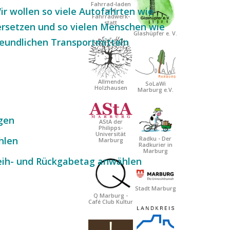
Fahrrad-laden
ir wollen so viele Autofahrten wie
und
Fahrradwerk-
statt
ersetzen und so vielen Menschen wie
Glashüpfer e. V.
eundlichen Transportmitteln
Allmende
SoLaWi
:
Holzhausen
Marburg e.V.
ggen
AStA der
Philipps-
Universität
hlen
Radku - Der
Marburg
Radkurier in
Marburg
eih- und Rückgabetag anwählen
Stadt Marburg
Q Marburg -
Café Club Kultur