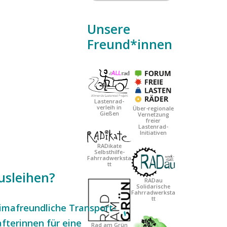
Unsere
Date
Freund*innen
Date
Lastenrad-
verleih in
Über-regionale
Gießen
Vernetzung
freier
Lastenrad-
Initiativen
RADikate
Selbsthilfe-
Fahrradwerksta
tt
usleihen?
RADau
Solidarische
Fahrradwerksta
tt
klimafreundliche Transport-
fterinnen für eine
Rad am Grün