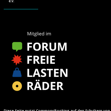
e.V.
Diese Seite nutzt
CommonsBooking
auf den Schultern von