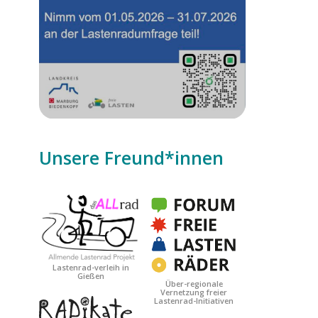
Unsere Freund*innen
Date
Lastenrad-verleih in
Gießen
Über-regionale
Vernetzung freier
Lastenrad-Initiativen