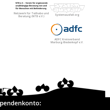
Netzwerk für Teilhabe und
Systemausfall.org
Beratung
(NTB e.V.)
ADFC Kreisverband
Marburg-Biedenkopf e.V.
pendenkonto: