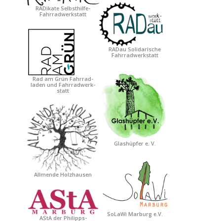
RADikate Selbsthilfe-
Fahrradwerkstatt
RADau Solidarische
Fahrradwerkstatt
Rad am Grün Fahrrad-
laden und Fahrradwerk-
statt
Glashüpfer e. V.
Allmende Holzhausen
SoLaWi Marburg e.V.
AStA der Philipps-