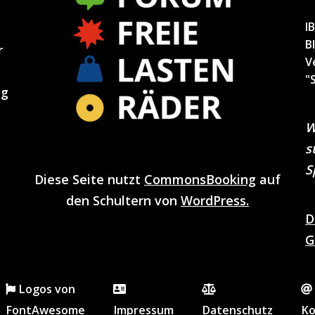
I
B
r
V
"
ng
W
s
S
Diese Seite nutzt
CommonsBooking
auf
den Schultern von
WordPress.
D
G
Logos von
FontAwesome
Impressum
Datenschutz
Ko