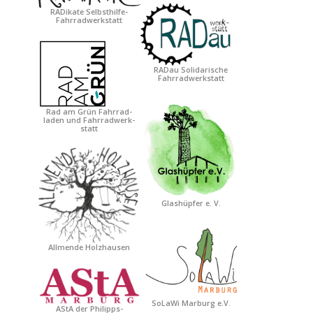
RADikate Selbsthilfe-
Fahrradwerkstatt
RADau Solidarische
Fahrradwerkstatt
Rad am Grün Fahrrad-
laden und Fahrradwerk-
statt
Glashüpfer e. V.
Allmende Holzhausen
SoLaWi Marburg e.V.
AStA der Philipps-