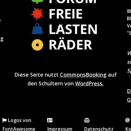
I
B
r
V
"
ng
W
s
S
Diese Seite nutzt
CommonsBooking
auf
den Schultern von
WordPress.
D
G
Logos von
FontAwesome
Impressum
Datenschutz
Ko