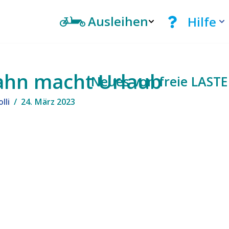
Ausleihen
Hilfe
ahn macht Urlaub
Neues von freie LAST
lli
24. März 2023