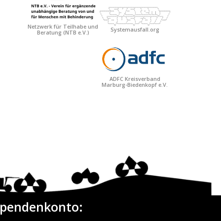
Netzwerk für Teilhabe und
Systemausfall.org
Beratung
(NTB e.V.)
ADFC Kreisverband
Marburg-Biedenkopf e.V.
pendenkonto: