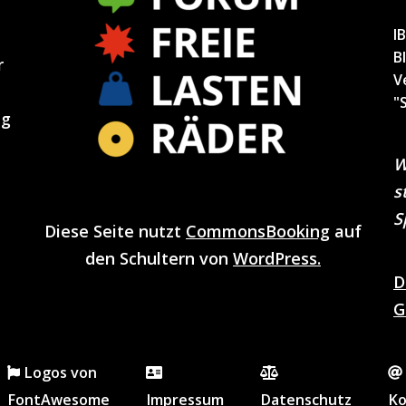
I
B
r
V
"
ng
W
s
S
Diese Seite nutzt
CommonsBooking
auf
den Schultern von
WordPress.
D
G
Logos von
FontAwesome
Impressum
Datenschutz
Ko