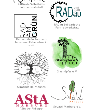
RADikate Selbsthilfe-
Fahrradwerkstatt
RADau Solidarische
Fahrradwerkstatt
Rad am Grün Fahrrad-
laden und Fahrradwerk-
statt
Glashüpfer e. V.
Allmende Holzhausen
SoLaWi Marburg e.V.
AStA der Philipps-