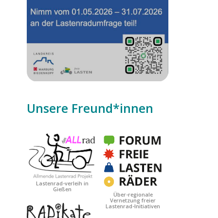
Unsere Freund*innen
Date
Lastenrad-verleih in
Gießen
Über-regionale
Vernetzung freier
Lastenrad-Initiativen