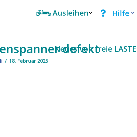
Ausleihen
Hilfe
enspanner defekt
Neues von freie LAST
li
18. Februar 2025