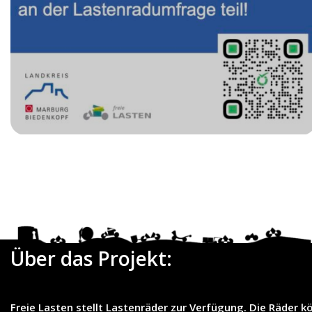
Date
Über das Projekt:
Freie Lasten
stellt
Lastenräder
zur Verfügung. Die Räder k