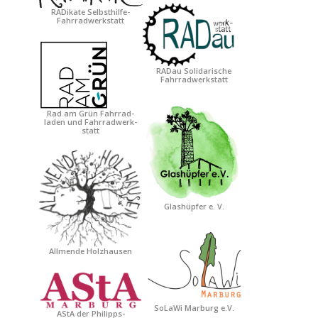
RADikate Selbsthilfe-
Fahrradwerkstatt
RADau Solidarische
Fahrradwerkstatt
Rad am Grün Fahrrad-
laden und Fahrradwerk-
statt
Glashüpfer e. V.
Allmende Holzhausen
SoLaWi Marburg e.V.
AStA der Philipps-