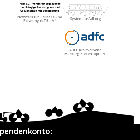
Netzwerk für Teilhabe und
Systemausfall.org
Beratung
(NTB e.V.)
ADFC Kreisverband
Marburg-Biedenkopf e.V.
pendenkonto: