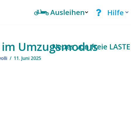
Ausleihen
Hilfe
n im Umzugsmodus
Neues von freie LAST
olli
11. Juni 2025