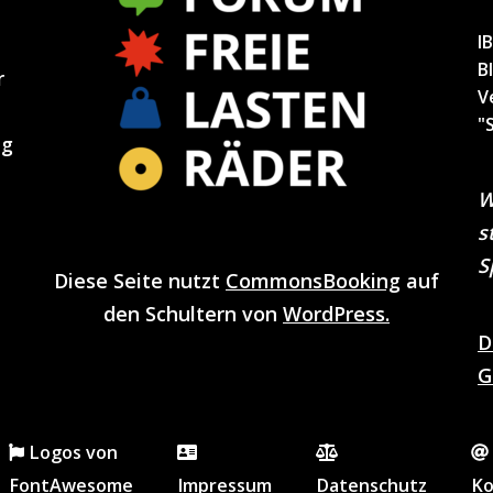
I
B
r
V
"
ng
W
s
S
Diese Seite nutzt
CommonsBooking
auf
den Schultern von
WordPress.
D
G
Logos von
FontAwesome
Impressum
Datenschutz
Ko