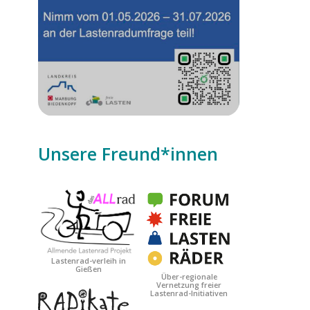
Unsere Freund*innen
Date
Lastenrad-verleih in
Gießen
Über-regionale
Vernetzung freier
Lastenrad-Initiativen