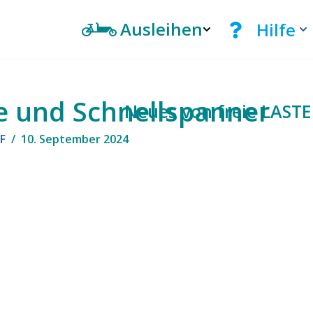
Ausleihen
Hilfe
e und Schnellspanner
Neues von freie LAST
pF
10. September 2024