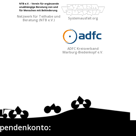
Netzwerk für Teilhabe und
Systemausfall.org
Beratung
(NTB e.V.)
ADFC Kreisverband
Marburg-Biedenkopf e.V.
pendenkonto: