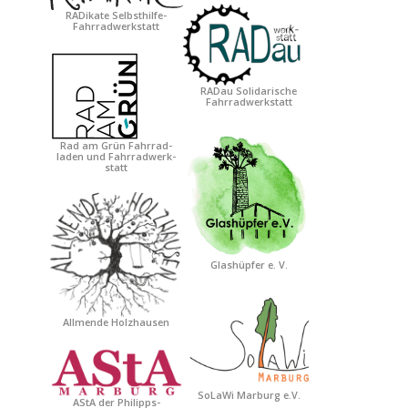
RADikate Selbsthilfe-
Fahrradwerkstatt
RADau Solidarische
Fahrradwerkstatt
Rad am Grün Fahrrad-
laden und Fahrradwerk-
statt
Glashüpfer e. V.
Allmende Holzhausen
SoLaWi Marburg e.V.
AStA der Philipps-