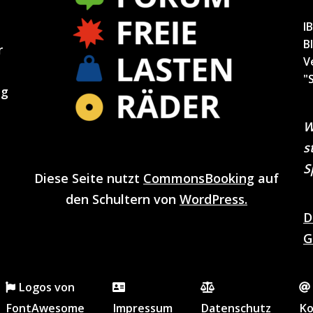
I
B
r
V
"
ng
W
s
S
Diese Seite nutzt
CommonsBooking
auf
den Schultern von
WordPress.
D
G
Logos von
FontAwesome
Impressum
Datenschutz
Ko