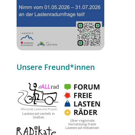
Unsere Freund*innen
Date
Lastenrad-verleih in
Gießen
Über-regionale
Vernetzung freier
Lastenrad-Initiativen