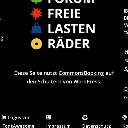
I
B
r
V
"
ng
W
s
S
Diese Seite nutzt
CommonsBooking
auf
den Schultern von
WordPress.
D
G
Logos von
FontAwesome
Impressum
Datenschutz
Ko