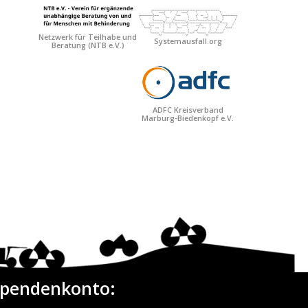
Netzwerk für Teilhabe und
Systemausfall.org
Beratung
(NTB e.V.)
ADFC Kreisverband
Marburg-Biedenkopf e.V.
pendenkonto: