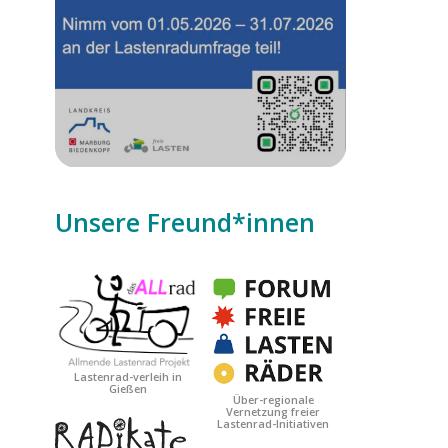
Unsere Freund*innen
Date
Lastenrad-verleih in
Gießen
Über-regionale
Vernetzung freier
Lastenrad-Initiativen