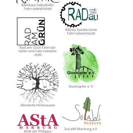
RADikate Selbsthilfe-
Fahrradwerkstatt
RADau Solidarische
Fahrradwerkstatt
Rad am Grün Fahrrad-
laden und Fahrradwerk-
statt
Glashüpfer e. V.
Allmende Holzhausen
SoLaWi Marburg e.V.
AStA der Philipps-