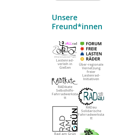
Unsere
Date
Freund*innen
Date
Lastenrad-
verleih in
Über-regionale
Gießen
Vernetzung
freier
Lastenrad-
Initiativen
RADikate
Selbsthilfe-
Fahrradwerksta
tt
RADau
Solidarische
Fahrradwerksta
tt
Rad am Grün