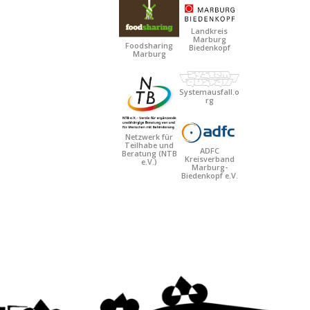
Landkreis
Marburg
Foodsharing
Biedenkopf
Marburg
Systemausfall.o
rg
Netzwerk für
Teilhabe und
ADFC
Beratung
(NTB
Kreisverband
e.V.)
Marburg-
Biedenkopf e.V.