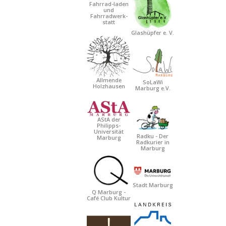
Fahrrad-laden
und
Fahrradwerk-
statt
Glashüpfer e. V.
Allmende
SoLaWi
Holzhausen
Marburg e.V.
AStA der
Philipps-
Universität
Radku - Der
Marburg
Radkurier in
Marburg
Stadt Marburg
Q Marburg -
Café Club Kultur