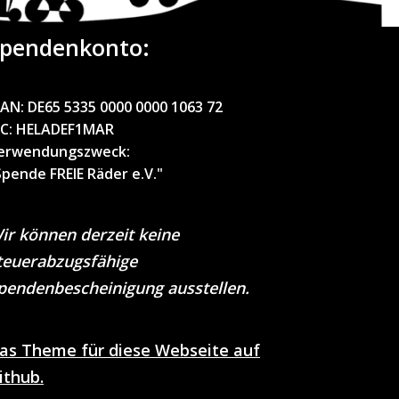
pendenkonto:
BAN:
DE65 5335 0000 0000 1063 72
IC
: HELADEF1MAR
erwendungszweck
:
Spende FREIE Räder e.V."
ir können derzeit keine
teuerabzugsfähige
pendenbescheinigung ausstellen.
as Theme für diese Webseite auf
ithub.