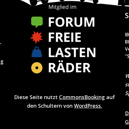
S
I
B
r
V
"
ng
W
s
S
Diese Seite nutzt
CommonsBooking
auf
den Schultern von
WordPress.
D
G